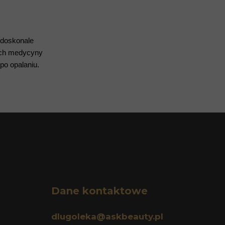
 doskonale
gach medycyny
po opalaniu.
Dane
kontaktowe
538 99 00 22
dlugoleka@askbeauty.pl