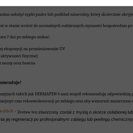
niach może pojawić się na skórze efekt delikatnego złuszczenia. Jednak ju
można nałożyć sypki puder lub podkład mineralny, który skutecznie ukryje
est w stanie wrócić do normalnych codziennych czynności bezpośrednio po 
rzez 7 dni po zabiegu unikać:
ej ekspozycji na promieniowanie UV
 aktywności fizycznej
z sauny oraz basenu
komenduje!
azyjnych takich jak DERMAPEN 4 nasz zespół rekomenduję odpowiednią p
iejszyć czas rekonwalescencji po zabiegu oraz aby wzmocnić zamierzone e
edik8
–
Zestaw ten
stworzony został z myślą o skórze osłabionej lu
a jej regeneracji po profesjonalnym zabiegu lub peelingu chemiczn