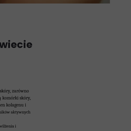
wiecie
 skóry, zarówno
ą komórki skóry,
ien kolagenu i
ników aktywnych
ilżenia i