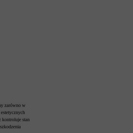
any zarówno w
h estetycznych
 kontroluje stan
uszkodzenia