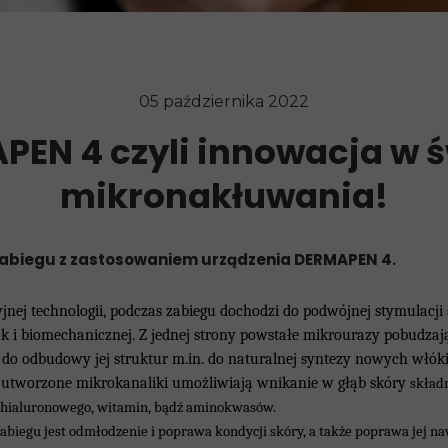
05 października 2022
PEN 4 czyli innowacja w ś
mikronakłuwania!
 zabiegu z zastosowaniem urządzenia DERMAPEN 4.
jnej technologii, podczas zabiegu dochodzi do podwójnej stymulacji
k i biomechanicznej. Z jednej strony powstałe mikrourazy pobudzaj
ty do odbudowy jej struktur m.in. do naturalnej syntezy nowych włók
ei utworzone mikrokanaliki umożliwiają wnikanie w głąb skóry
skład
u hialuronowego, witamin, bądź aminokwasów.
biegu jest odmłodzenie i poprawa kondycji skóry, a także poprawa jej naw