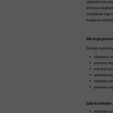
ujednolicenie ko
któremu możliwe 
urządzenia tego 
kolagenu, elasty
Dla kogo przezn
Zabiegi z wykorz
eliminacji o
poprawy wyg
redukcji zm
odmłodzenia
redukcji ro
poprawy napi
Jakich efektów
widoczne sp