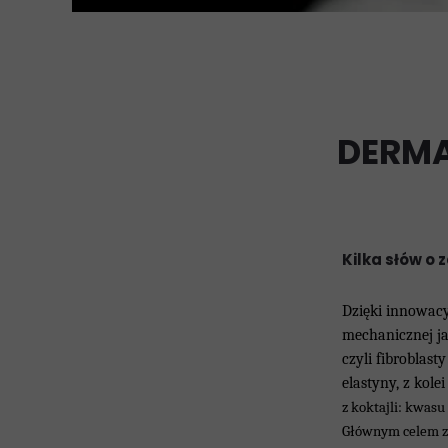
DERMA
Kilka słów o
Dzięki innowacy
mechanicznej ja
czyli fibroblas
elastyny, z kol
z koktajli: kwas
Głównym celem za