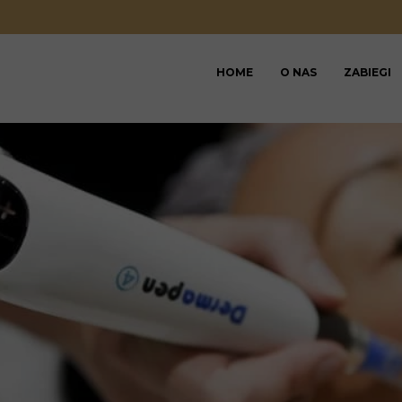
HOME
O NAS
ZABIEGI
BLOG
REGULAMIN KARNET
REGULAMIN SALON
REGULAMIN VOUCHE
RODO