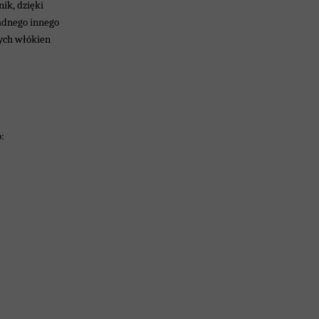
ik, dzięki
adnego innego
wych włókien
: