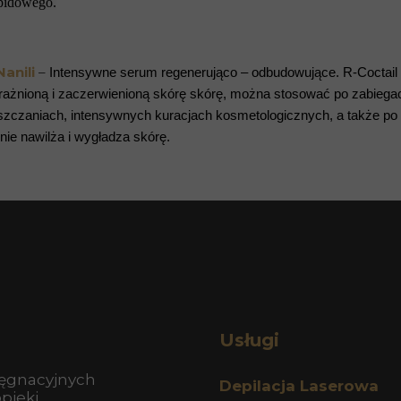
ipidowego.
Nanili
–
Intensywne serum regenerująco – odbudowujące. R-Coctail
odrażnioną i zaczerwienioną skórę skórę, można stosować po zabie
uszczaniach, intensywnych kuracjach kosmetologicznych, a także po 
ie nawilża i wygładza skórę.
Usługi
lęgnacyjnych
Depilacja Laserowa
opieki