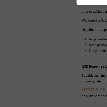
wizycie. Po 3-4 d
dnia po zabiegu 
Większość osób j
się jednak, aby p
bezpośredni
intensywnej
korzystania 
ASK Beauty re
Po zabiegach inw
domową , aby zmn
-
POST KIT M
celu wspomagani