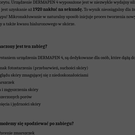
lorytu. Urządzenie DERMAPEN 4 wyposażone jest w niezwykle wydajny siln
jest uzyskanie aż
1920 nakłuć na sekundę.
To wynik nieosiągalny dla ż
typu! Mikronakłuwanie w naturalny sposób inicjuje proces tworzenia no
ny a także kwasu hialuronowego w skórze.
aczony jest ten zabieg?
ystaniem urządzenia DERMAPEN 4, są dedykowane dla osób, które dążą do
znak fotostarzenia (przebarwień, suchości skóry)
lądu skóry zmagającej się z niedoskonałościami
arszczek
 i zagęszczenia skóry
zszerzonych porów
ęcia i jędrności skóry
 możemy się spodziewać po zabiegu?
łycenie zmarszczek