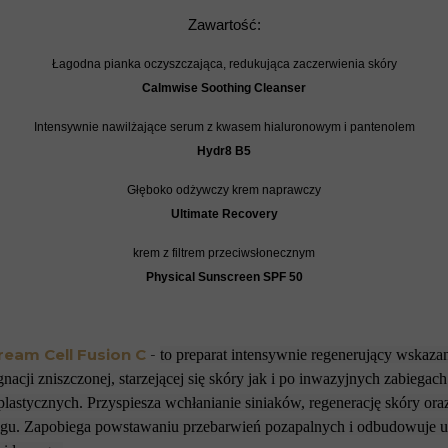
Zawartość:
Łagodna pianka oczyszczająca, redukująca zaczerwienia skóry
Calmwise Soothing Cleanser
Intensywnie nawilżające serum z kwasem hialuronowym i pantenolem
Hydr8 B5
Głęboko odżywczy krem naprawczy
Ultimate Recovery
krem z filtrem przeciwsłonecznym
Physical Sunscreen SPF 50
ream Cell Fusion C
-
to preparat intensywnie regenerujący wskaz
gnacji zniszczonej, starzejącej się skóry jak i po inwazyjnych zabiegac
plastycznych. Przyspiesza wchłanianie siniaków, regenerację skóry oraz
egu. Zapobiega powstawaniu przebarwień pozapalnych i odbudowuje 