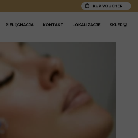
KUP VOUCHER
PIELĘGNACJA
KONTAKT
LOKALIZACJE
SKLEP 💻
IS CLINICAL
DŁUGOŁĘKA WROCŁAWSKA
ÓW
LABSIDE
U
MEDILAGE
RÓW
SKINBETTER SCIENCE
ZO SKIN HEALTH