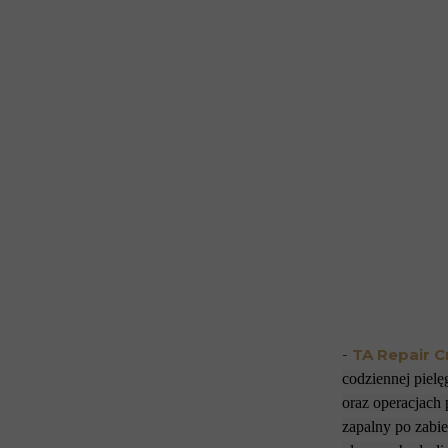
-
TA Repair C
codziennej pielę
oraz operacjach 
zapalny po zabi