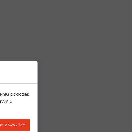
napięta skóra,
prowadzenie serii
zeniu podczas
rwisu,
 nie wymaga
do 48 godzin po
a wszystkie