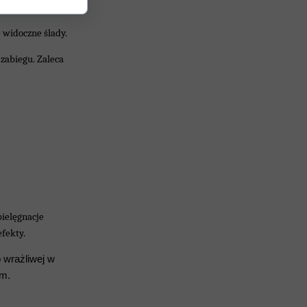
ż od pierwszego
 widoczne ślady.
zabiegu. Zaleca
ielęgnacje
fekty.
b wrażliwej w
ym.