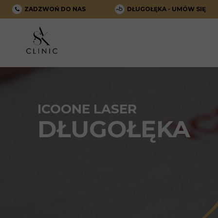
ZADZWOŃ DO NAS
DŁUGOŁĘKA - UMÓW SIĘ
ICOONE LASER
DŁUGOŁĘKA