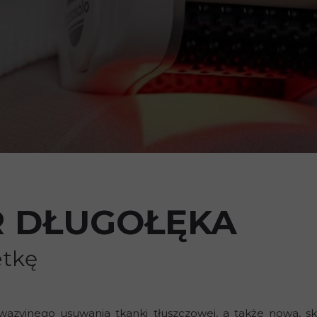
R DŁUGOŁĘKA
etkę
azyjnego usuwania tkanki tłuszczowej, a także nowa, s