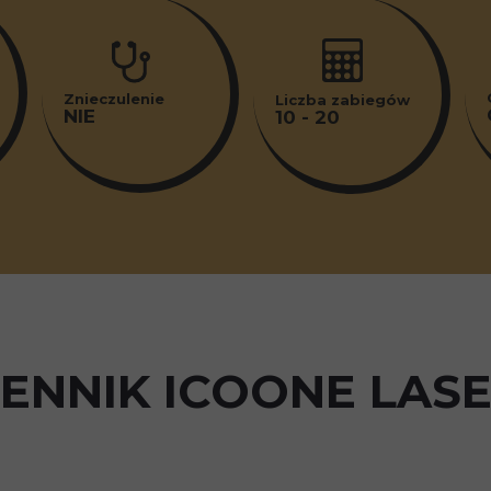
Znieczulenie
Liczba zabiegów
NIE
10 - 20
ENNIK ICOONE LAS