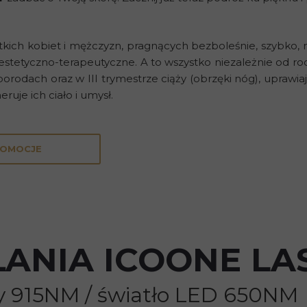
kich kobiet i mężczyzn, pragnących bezboleśnie, szybko, ni
etyczno-terapeutyczne. A to wszystko niezależnie od rodzaj
porodach oraz w III trymestrze ciąży (obrzęki nóg), upraw
uje ich ciało i umysł.
OMOCJE
ŁANIA ICOONE LA
y 915NM / światło LED 650NM