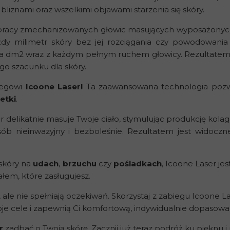
 bliznami oraz wszelkimi objawami starzenia się skóry.
pracy zmechanizowanych głowic masujących wyposażonych 
żdy milimetr skóry bez jej rozciągania czy powodowani
a dm2 wraz z każdym pełnym ruchem głowicy. Rezultatem 
o szacunku dla skóry.
biegowi
Icoone Laser!
Ta zaawansowana technologia pozwol
etki
.
delikatnie masuje Twoje ciało, stymulując produkcję kolage
ób nieinwazyjny i bezboleśnie. Rezultatem jest widoczne
 skóry na
udach
,
brzuchu
czy
pośladkach
, Icoone Laser je
ałem, które zasługujesz.
ale nie spełniają oczekiwań. Skorzystaj z zabiegu Icoone Las
je cele i zapewnią Ci komfortową, indywidualnie dopasowan
r
zadbać o Twoją skórę. Zacznij już teraz podróż ku pięknu i