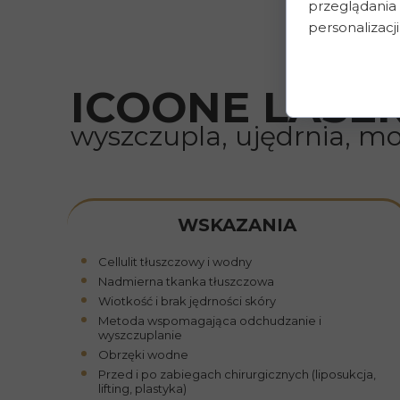
przeglądania 
personalizacji
ICOONE LASE
wyszczupla, ujędrnia, m
WSKAZANIA
Cellulit tłuszczowy i wodny
Nadmierna tkanka tłuszczowa
Wiotkość i brak jędrności skóry
Metoda wspomagająca odchudzanie i
wyszczuplanie
Obrzęki wodne
Przed i po zabiegach chirurgicznych (liposukcja,
lifting, plastyka)