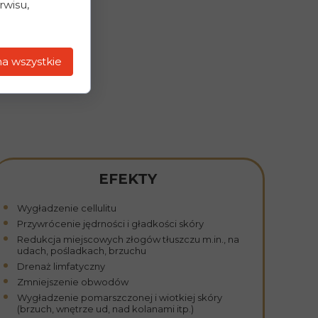
rwisu,
a wszystkie
EFEKTY
Wygładzenie cellulitu
Przywrócenie jędrności i gładkości skóry
Redukcja miejscowych złogów tłuszczu m.in., na
udach, pośladkach, brzuchu
Drenaż limfatyczny
Zmniejszenie obwodów
Wygładzenie pomarszczonej i wiotkiej skóry
(brzuch, wnętrze ud, nad kolanami itp.)