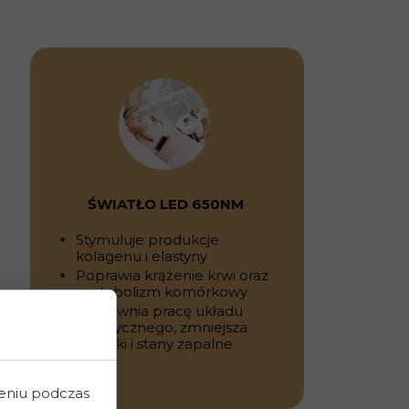
ŚWIATŁO LED 650NM
Stymuluje produkcje
kolagenu i elastyny
Poprawia krążenie krwi oraz
metabolizm komórkowy
Usprawnia pracę układu
limfatycznego, zmniejsza
obrzęki i stany zapalne
zeniu podczas