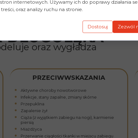
stron internetowych. Używamy ich do poprawy działania se
 treści, oraz analizy ruchu na stronie.
Dostosuj
Zezwól n
R DŁUGOŁĘKA
odeluje oraz wygładza
PRZECIWWSKAZANIA
Aktywne choroby nowotworowe
Infekcje, stany zapalne, zmiany skórne
Przepuklina
Zapalenie żył
Ciąża (z wyjątkiem zabiegu na nogi), karmienie
piersią
Miażdżyca
Przerwanie ciągłości tkanki w miejscu zabiegu