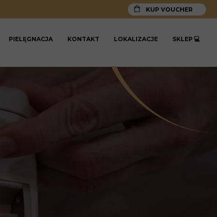
KUP VOUCHER
PIELĘGNACJA
KONTAKT
LOKALIZACJE
SKLEP 💻
IS CLINICAL
DŁUGOŁĘKA WROCŁAWSKA
ÓW
LABSIDE
U
MEDILAGE
RÓW
SKINBETTER SCIENCE
ZO SKIN HEALTH