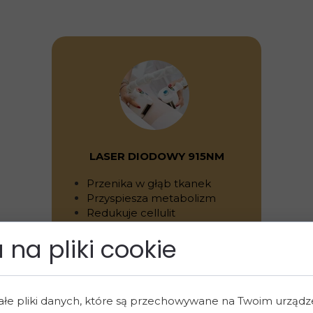
LASER DIODOWY 915NM
Przenika w głąb tkanek
Przyspiesza metabolizm
Redukuje cellulit
na pliki cookie
ałe pliki danych, które są przechowywane na Twoim urząd