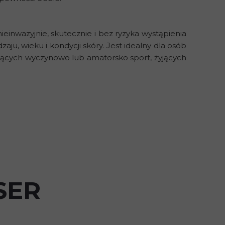
einwazyjnie, skutecznie i bez ryzyka wystąpienia
u, wieku i kondycji skóry. Jest idealny dla osób
iających wyczynowo lub amatorsko sport, żyjących
SER