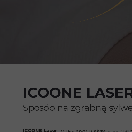
ICOONE LASE
Sposób na zgrabną sylw
ICOONE Laser
to naukowe podejście do nieinw