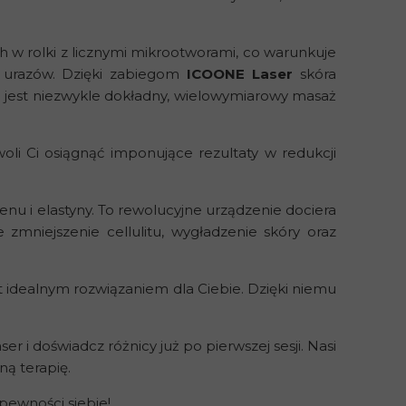
w rolki z licznymi mikrootworami, co warunkuje
a urazów. Dzięki zabiegom
ICOONE Laser
skóra
jest niezwykle dokładny, wielowymiarowy masaż
i Ci osiągnąć imponujące rezultaty w redukcji
nu i elastyny. To rewolucyjne urządzenie dociera
 zmniejszenie cellulitu, wygładzenie skóry oraz
st idealnym rozwiązaniem dla Ciebie. Dzięki niemu
er i doświadcz różnicy już po pierwszej sesji. Nasi
ą terapię.
 pewności siebie!