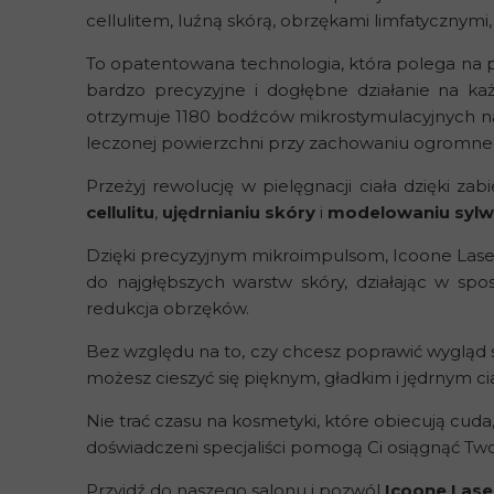
cellulitem, luźną skórą, obrzękami limfatycznymi,
To opatentowana technologia, która polega na 
bardzo precyzyjne i dogłębne działanie na ka
otrzymuje 1180 bodźców mikrostymulacyjnych n
leczonej powierzchni przy zachowaniu ogromneg
Przeżyj rewolucję w pielęgnacji ciała dzięki za
cellulitu
,
ujędrnianiu skóry
i
modelowaniu sylw
Dzięki precyzyjnym mikroimpulsom, Icoone Laser 
do najgłębszych warstw skóry, działając w spos
redukcja obrzęków.
Bez względu na to, czy chcesz poprawić wygląd
możesz cieszyć się pięknym, gładkim i jędrnym ci
Nie trać czasu na kosmetyki, które obiecują cuda, 
doświadczeni specjaliści pomogą Ci osiągnąć Two
Przyjdź do naszego salonu i pozwól
Icoone Lase