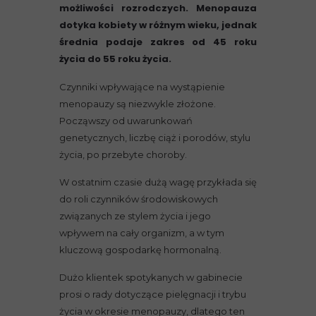
możliwości rozrodczych. Menopauza
dotyka kobiety w różnym wieku, jednak
średnia podaje zakres od 45 roku
życia do 55 roku życia.
Czynniki wpływające na wystąpienie
menopauzy są niezwykle złożone.
Począwszy od uwarunkowań
genetycznych, liczbę ciąż i porodów, stylu
życia, po przebyte choroby.
W ostatnim czasie dużą wagę przykłada się
do roli czynników środowiskowych
związanych ze stylem życia i jego
wpływem na cały organizm, a w tym
kluczową gospodarkę hormonalną.
Dużo klientek spotykanych w gabinecie
prosi o rady dotyczące pielęgnacji i trybu
życia w okresie menopauzy, dlatego ten