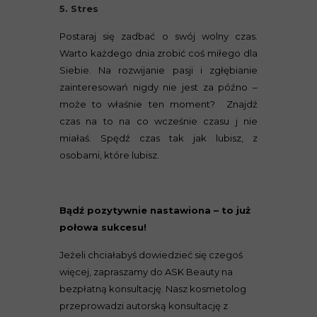
5. Stres
Postaraj się zadbać o swój wolny czas.
Warto każdego dnia zrobić coś miłego dla
Siebie. Na rozwijanie pasji i zgłębianie
zainteresowań nigdy nie jest za późno –
może to właśnie ten moment? Znajdź
czas na to na co wcześnie czasu j nie
miałaś. Spędź czas tak jak lubisz, z
osobami, które lubisz.
Oczyszczanie wodorowe
Peeling węglowy
Bądź pozytywnie nastawiona – to już
połowa sukcesu!
Jeżeli chciałabyś dowiedzieć się czegoś
więcej, zapraszamy do ASK Beauty na
bezpłatną konsultację. Nasz kosmetolog
przeprowadzi autorską konsultację z