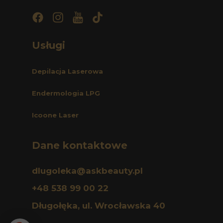
Najpopularniejsze
Usługi
ZABIEGI
Depilacja Laserowa
Depilacja laserowa
Endermologia Integral
Endermologia LPG
Icoone Laser
Icoone Laser
Fala uderzeniowa
Kriolipoliza
Dane
kontaktowe
Radiofrekwencja Mikroigłowa
dlugoleka@askbeauty.pl
Endermolift
+48 538 99 00 22
Geneo+
Długołęka, ul. Wrocławska 40