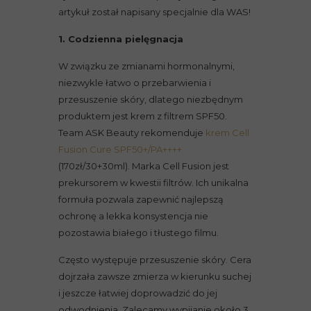
artykuł został napisany specjalnie dla WAS!
1. Codzienna pielęgnacja
W związku ze zmianami hormonalnymi,
niezwykle łatwo o przebarwienia i
przesuszenie skóry, dlatego niezbędnym
produktem jest krem z filtrem SPF50.
Team ASK Beauty rekomenduje
krem Cell
Fusion Cure SPF50+/PA++++
(170zł/30+30ml). Marka Cell Fusion jest
prekursorem w kwestii filtrów. Ich unikalna
formuła pozwala zapewnić najlepszą
ochronę a lekka konsystencja nie
pozostawia białego i tłustego filmu.
Często występuje przesuszenie skóry. Cera
dojrzała zawsze zmierza w kierunku suchej
i jeszcze łatwiej doprowadzić do jej
odwodnienia. Zalecamy wypijanie około 3