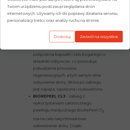
mechanizmy organizmu, które
Twoim urządzeniu podczas przeglądania stron
prowadzą do odnowy i głębokiej
internetowych. Używamy ich do poprawy działania serwisu,
regeneracji skóry. Złuszczając
personalizacji treści, oraz analizy ruchu na stronie.
zewnętrzną warstwę skóry tworzy
idealne środowisko do wchłaniania się
Dostosuj
Zezwól na wszystkie
niezbędnych składników odżywczych.
Na powierzchni skóry dochodzi do
połączenia kapsułki i żelu bogatego w
składniki odżywcze, co powoduje
pobudzenie procesów
regeneracyjnych, a tym samym silne
odżywienie skóry. Skóra po zabiegu
jest napięta, nawilżona i rozświetlona.
BIOREPEEL CL3
- zabieg z
wykorzystaniem całorocznego
peelingu medycznego BioRePeel Cl
3
ma na celu natychmiastowe
odświeżenie skóry. Dzięki