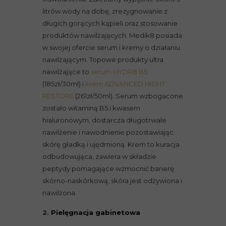
litrów wody na dobę, zrezygnowanie z
długich gorących kąpieli oraz stosowanie
produktów nawilżających. Medik8 posiada
w swojej ofercie serum i kremy o działaniu
nawilżającym. Topowe produkty ultra
nawilżające to
serum HYDR8 B5
(185zł/30ml) i
krem ADVANCED NIGHT
RESTORE
(261zł/50ml). Serum wzbogacone
zostało witaminą B5 i kwasem
hialuronowym, dostarcza długotrwale
nawilżenie i nawodnienie pozostawiając
skórę gładką i ujędrnioną. Krem to kuracja
odbudowująca, zawiera w składzie
peptydy pomagające wzmocnić barierę
skórno-naskórkową, skóra jest odżywiona i
nawilżona.
2.
Pielęgnacja gabinetowa