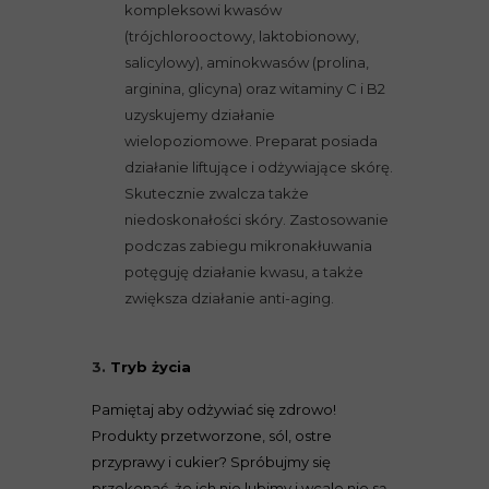
kompleksowi kwasów
(trójchlorooctowy, laktobionowy,
salicylowy), aminokwasów (prolina,
arginina, glicyna) oraz witaminy C i B2
uzyskujemy działanie
wielopoziomowe. Preparat posiada
działanie liftujące i odżywiające skórę.
Skutecznie zwalcza także
niedoskonałości skóry. Zastosowanie
podczas zabiegu mikronakłuwania
potęguję działanie kwasu, a także
zwiększa działanie anti-aging.
3.
Tryb życia
Pamiętaj aby odżywiać się zdrowo!
Produkty przetworzone, sól, ostre
przyprawy i cukier? Spróbujmy się
przekonać, że ich nie lubimy i wcale nie są