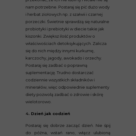
nam potrzebne. Postaraj się pić dużo wody
i herbat ziołowych np. z szałwii i czarnej
porzeczki. Świetnie sprawdzą się naturalne
probiotyki i prebiotyki w diecie takie jak
kiszonki. Zwiększ ilość produktów o
właściwościach detoksykujących. Zalicza
się do nich między innymi kurkumę,
karczochy, jagody, awokado i orzechy.
Postaraj się zadbać o poprawną
suplementację. Trudno dostarczać
codziennie wszystkich składników i
minerałów, więc odpowiednie suplementy
diety pozwolą zadbać o zdrowie i skórę
wielotorowo.
4.
Dzień jak codzień
Postaraj się dobrze zacząć dzień. Nie śpij
do późna, wstań rano, włącz ulubioną