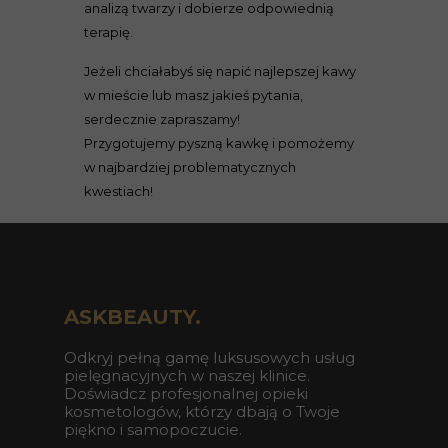
analizą twarzy i dobierze odpowiednią
terapię.
Jeżeli chciałabyś się napić najlepszej kawy
w mieście lub masz jakieś pytania,
serdecznie zapraszamy!
Przygotujemy pyszną kawkę i pomożemy
w najbardziej problematycznych
kwestiach!
ASKBEAUTY.
538 99 00 22
Odkryj pełną gamę luksusowych usług
pielęgnacyjnych w naszej klinice.
dlugoleka@askbeauty.pl
Doświadcz profesjonalnej opieki
Długołęka, Wrocławska 40
kosmetologów, którzy dbają o Twoje
piękno i samopoczucie.