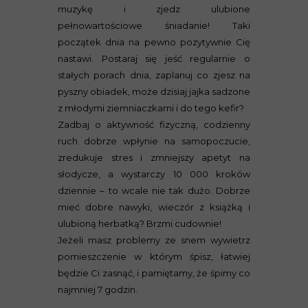
muzykę i zjedz ulubione
pełnowartościowe śniadanie! Taki
początek dnia na pewno pozytywnie Cię
nastawi. Postaraj się jeść regularnie o
stałych porach dnia, zaplanuj co zjesz na
pyszny obiadek, może dzisiaj jajka sadzone
z młodymi ziemniaczkami i do tego kefir?
Zadbaj o aktywność fizyczną, codzienny
ruch dobrze wpłynie na samopoczucie,
zredukuje stres i zmniejszy apetyt na
słodycze, a wystarczy 10 000 kroków
dziennie – to wcale nie tak dużo. Dobrze
mieć dobre nawyki, wieczór z książką i
ulubioną herbatką? Brzmi cudownie!
Jeżeli masz problemy ze snem wywietrz
pomieszczenie w którym śpisz, łatwiej
będzie Ci zasnąć, i pamiętamy, że śpimy co
najmniej 7 godzin.