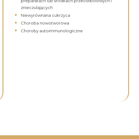
preparatach lub środkach przeciwbólowych i
znieczulających
Niewyrównana cukrzyca
Choroba nowotworowa
Choroby autoimmunologiczne