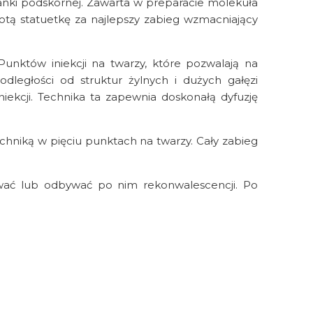
tkanki podskórnej. Zawarta w preparacie molekuła
otą statuetkę za najlepszy zabieg wzmacniający
unktów iniekcji na twarzy, które pozwalają na
dległości od struktur żylnych i dużych gałęzi
ekcji. Technika ta zapewnia doskonałą dyfuzję
echniką w pięciu punktach na twarzy. Cały zabieg
wać lub odbywać po nim rekonwalescencji. Po