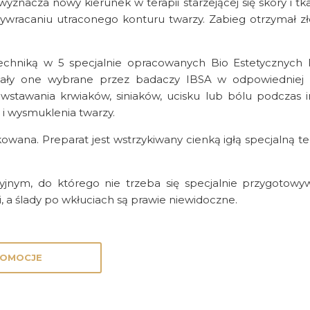
wyznacza nowy kierunek w terapii starzejącej się skóry i 
zywracaniu utraconego konturu twarzy. Zabieg otrzymał zł
echniką w 5 specjalnie opracowanych Bio Estetycznych P
stały one wybrane przez badaczy IBSA w odpowiedniej o
tawania krwiaków, siniaków, ucisku lub bólu podczas ini
 i wysmuklenia twarzy.
owana. Preparat jest wstrzykiwany cienką igłą specjalną t
nym, do którego nie trzeba się specjalnie przygotowy
 a ślady po wkłuciach są prawie niewidoczne.
OMOCJE