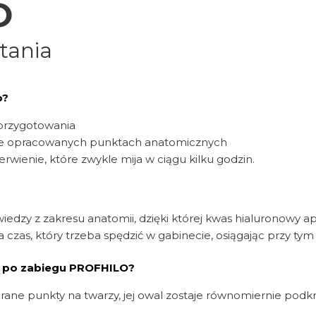
O
tania
o?
przygotowania
alnie opracowanych punktach anatomicznych
rwienie, które zwykle mija w ciągu kilku godzin.
wiedzy z zakresu anatomii, dzięki której kwas hialuronowy 
ca czas, który trzeba spędzić w gabinecie, osiągając przy t
ć po zabiegu PROFHILO?
ane punkty na twarzy, jej owal zostaje równomiernie podkreśl