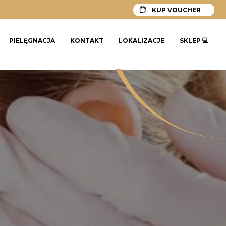
KUP VOUCHER
PIELĘGNACJA
KONTAKT
LOKALIZACJE
SKLEP 💻
IS CLINICAL
DŁUGOŁĘKA WROCŁAWSKA
ÓW
LABSIDE
U
MEDILAGE
RÓW
SKINBETTER SCIENCE
ZO SKIN HEALTH