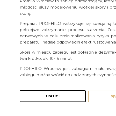
Profhilo Wrocław to zabieg odmładzający, który 
młodości służy modelowaniu wiotkiej skóry i pr
skórę.
Preparat PROFHILO wstrzykuje się specjalną t
pełniejsze zatrzymanie procesu starzenia. Zo
nerwowych w celu zminimalizowania ryzyka pows
preparatu i nadaje odpowiedni efekt rusztowania
Skóra w miejscu zabiegu jest dokładnie dezynfek
twa krótko, ok. 10-15 minut.
PROFHILO Wrocław jest zabiegiem małoinwazyj
zabiegu można wrócić do codziennych czynności,
USŁUGI
PR