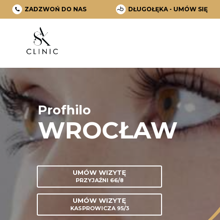
ZADZWOŃ DO NAS
DŁUGOŁĘKA - UMÓW SIĘ
Profhilo
WROCŁAW
UMÓW WIZYTĘ
PRZYJAŹNI 66/8
UMÓW WIZYTĘ
KASPROWICZA 95/3