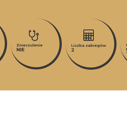
Znieczulenie
Liczba zabiegów
NIE
2