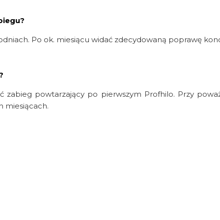
biegu?
godniach. Po ok. miesiącu widać zdecydowaną poprawę kondyc
?
 zabieg powtarzający po pierwszym Profhilo. Przy po
h miesiącach.