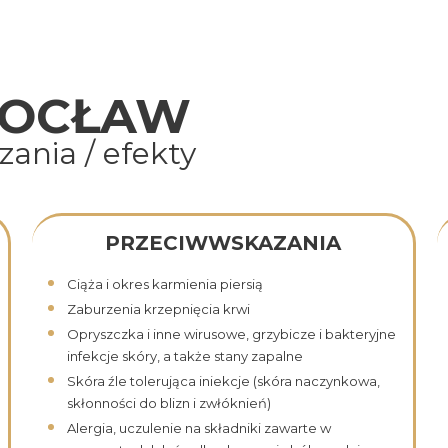
ROCŁAW
ania / efekty
PRZECIWWSKAZANIA
Ciąża i okres karmienia piersią
Zaburzenia krzepnięcia krwi
Opryszczka i inne wirusowe, grzybicze i bakteryjne
infekcje skóry, a także stany zapalne
Skóra źle tolerująca iniekcje (skóra naczynkowa,
skłonności do blizn i zwłóknień)
Alergia, uczulenie na składniki zawarte w