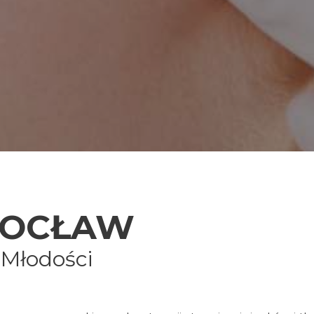
ROCŁAW
 Młodości