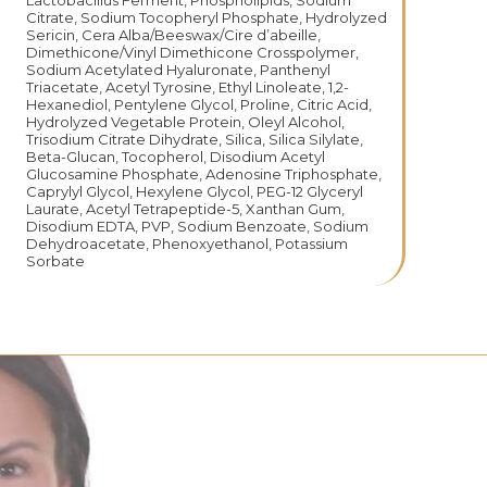
Lactobacillus Ferment, Phospholipids, Sodium
Citrate, Sodium Tocopheryl Phosphate, Hydrolyzed
Sericin, Cera Alba/Beeswax/Cire d’abeille,
Dimethicone/Vinyl Dimethicone Crosspolymer,
Sodium Acetylated Hyaluronate, Panthenyl
Triacetate, Acetyl Tyrosine, Ethyl Linoleate, 1,2-
Hexanediol, Pentylene Glycol, Proline, Citric Acid,
Hydrolyzed Vegetable Protein, Oleyl Alcohol,
Trisodium Citrate Dihydrate, Silica, Silica Silylate,
Beta-Glucan, Tocopherol, Disodium Acetyl
Glucosamine Phosphate, Adenosine Triphosphate,
Caprylyl Glycol, Hexylene Glycol, PEG-12 Glyceryl
Laurate, Acetyl Tetrapeptide-5, Xanthan Gum,
Disodium EDTA, PVP, Sodium Benzoate, Sodium
Dehydroacetate, Phenoxyethanol, Potassium
Sorbate
zeniu podczas