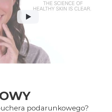
rwisu,
a wszystkie
KOWY
 vouchera podarunkowego?