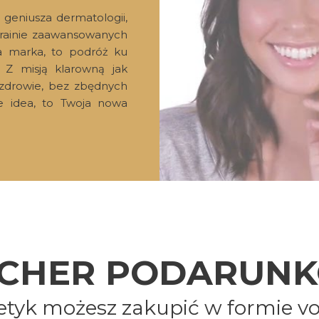
stron internetowych. Używamy ich do poprawy działania se
geniusza dermatologii,
 treści, oraz analizy ruchu na stronie.
rainie zaawansowanych
ła marka, to podróż ku
Dostosuj
Zezwól n
 Z misją klarowną jak
i zdrowie, bez zbędnych
e idea, to Twoja nowa
CHER PODARUN
metyk możesz zakupić w formie