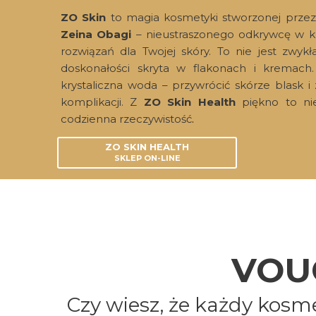
przeglądania 
ZO Skin
to magia kosmetyki stworzonej przez 
personalizacji
Zeina Obagi
– nieustraszonego odkrywcę w k
rozwiązań dla Twojej skóry. To nie jest zwyk
doskonałości skryta w flakonach i kremach.
krystaliczna woda – przywrócić skórze blask 
komplikacji. Z
ZO Skin Health
piękno to ni
codzienna rzeczywistość
.
ZO SKIN HEALTH
SKLEP ON-LINE
VOU
Czy wiesz, że każdy kos