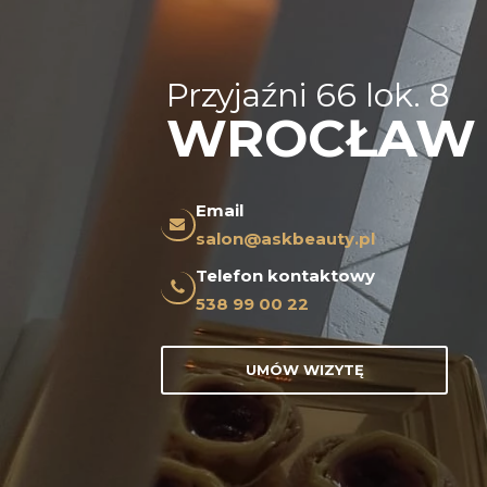
Przyjaźni 66 lok. 8
WROCŁAW
Email
salon@askbeauty.pl
Telefon kontaktowy
538 99 00 22
UMÓW WIZYTĘ