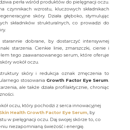
ziwa perła wśród produktów do pielęgnacji oczu.
na czynnikach wzrostu, kluczowych składnikach
egeneracyjne skóry. Działa głęboko, stymulując
nych składników strukturalnych, co prowadzi do
ry.
starannie dobrane, by dostarczyć intensywnej
aki starzenia. Cienkie linie, zmarszczki, cienie i
 celem tego zaawansowanego serum, które oferuje
 skóry wokół oczu.
truktury skóry i redukcja oznak zmęczenia to
gularnego stosowania
Growth Factor Eye Serum
.
arzenia, ale także działa profilaktycznie, chroniąc
zności.
kół oczu, który pochodzi z serca innowacyjnej
kin Health Growth Factor Eye Serum
, by
u w pielęgnacji oczu. Daj swojej skórze to, co
eniu niezapomnianą świeżość i energię.