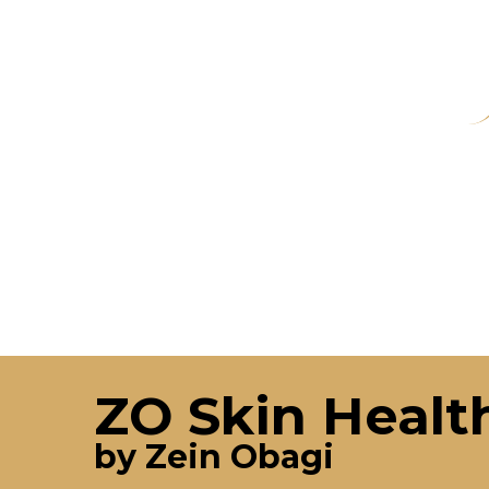
Zgoda 
ZO Skin Healt
by Zein Obagi
Cookies to m