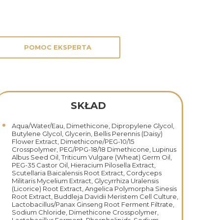
POMOC EKSPERTA
SKŁAD
Aqua/Water/Eau, Dimethicone, Dipropylene Glycol,
Butylene Glycol, Glycerin, Bellis Perennis (Daisy)
Flower Extract, Dimethicone/PEG-10/15
Crosspolymer, PEG/PPG-18/18 Dimethicone, Lupinus
Albus Seed Oil, Triticum Vulgare (Wheat) Germ Oil,
PEG-35 Castor Oil, Hieracium Pilosella Extract,
Scutellaria Baicalensis Root Extract, Cordyceps
Militaris Mycelium Extract, Glycyrrhiza Uralensis
(Licorice) Root Extract, Angelica Polymorpha Sinesis
Root Extract, Buddleja Davidii Meristem Cell Culture,
Lactobacillus/Panax Ginseng Root Ferment Filtrate,
Sodium Chloride, Dimethicone Crosspolymer,