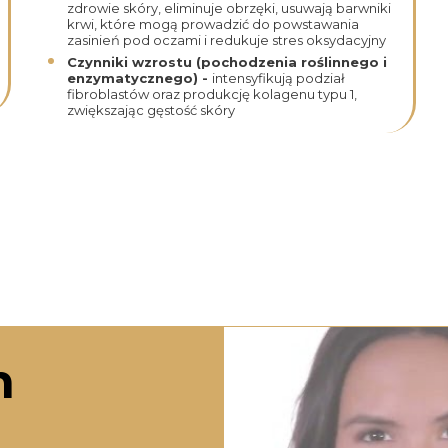
zdrowie skóry, eliminuje obrzęki, usuwają barwniki
krwi, które mogą prowadzić do powstawania
zasinień pod oczami i redukuje stres oksydacyjny
Czynniki wzrostu
(pochodzenia roślinnego i
enzymatycznego) -
intensyfikują podział
fibroblastów oraz produkcję kolagenu typu 1,
zwiększając gęstość skóry
na pliki cookie
h
ałe pliki danych, które są przechowywane na Twoim urząd