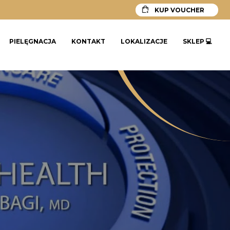
KUP VOUCHER
PIELĘGNACJA
KONTAKT
LOKALIZACJE
SKLEP 💻
IS CLINICAL
DŁUGOŁĘKA WROCŁAWSKA
ÓW
LABSIDE
U
MEDILAGE
RÓW
SKINBETTER SCIENCE
ZO SKIN HEALTH