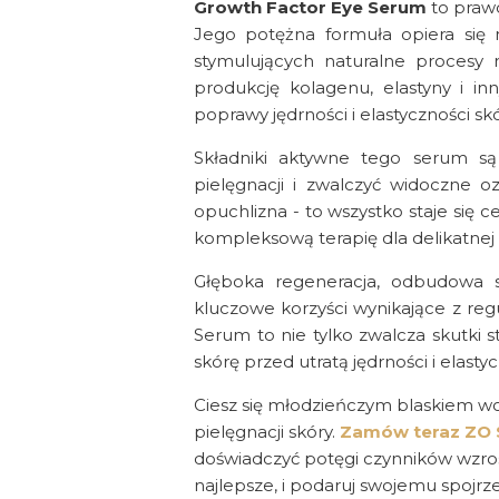
Growth Factor Eye Serum
to prawd
Jego potężna formuła opiera się 
stymulujących naturalne procesy r
produkcję kolagenu, elastyny i in
poprawy jędrności i elastyczności skó
Składniki aktywne tego serum są 
pielęgnacji i zwalczyć widoczne ozn
opuchlizna - to wszystko staje się
kompleksową terapię dla delikatnej
Głęboka regeneracja, odbudowa s
kluczowe korzyści wynikające z re
Serum to nie tylko zwalcza skutki st
skórę przed utratą jędrności i elastyc
Ciesz się młodzieńczym blaskiem wo
pielęgnacji skóry.
Zamów teraz ZO S
doświadczyć potęgi czynników wzrost
najlepsze, i podaruj swojemu spojrz