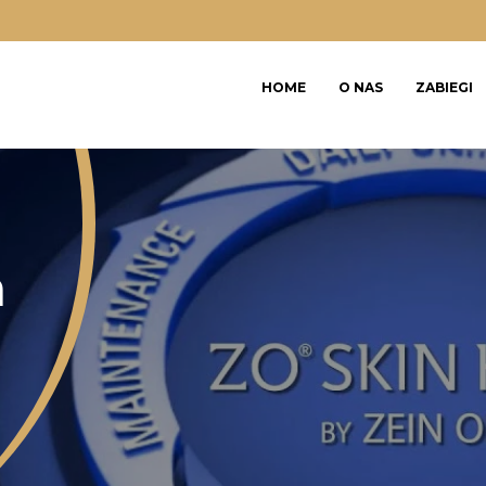
HOME
O NAS
ZABIEGI
BLOG
REGULAMIN KARNET
REGULAMIN SALON
REGULAMIN VOUCHE
h
RODO