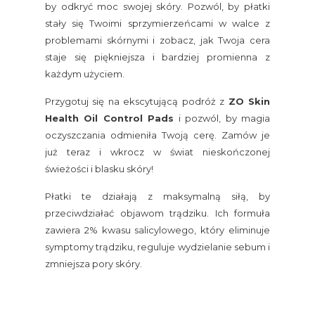
by odkryć moc swojej skóry. Pozwól, by płatki
stały się Twoimi sprzymierzeńcami w walce z
problemami skórnymi i zobacz, jak Twoja cera
staje się piękniejsza i bardziej promienna z
każdym użyciem.
Przygotuj się na ekscytującą podróż z
ZO Skin
Health Oil Control Pads
i pozwól, by magia
oczyszczania odmieniła Twoją cerę. Zamów je
już teraz i wkrocz w świat nieskończonej
świeżości i blasku skóry!
Płatki te działają z maksymalną siłą, by
przeciwdziałać objawom trądziku. Ich formuła
zawiera 2% kwasu salicylowego, który eliminuje
symptomy trądziku, reguluje wydzielanie sebum i
zmniejsza pory skóry.