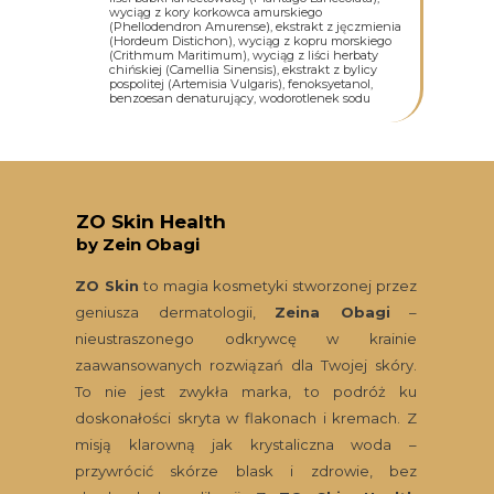
wyciąg z kory korkowca amurskiego
(Phellodendron Amurense), ekstrakt z jęczmienia
(Hordeum Distichon), wyciąg z kopru morskiego
(Crithmum Maritimum), wyciąg z liści herbaty
chińskiej (Camellia Sinensis), ekstrakt z bylicy
pospolitej (Artemisia Vulgaris), fenoksyetanol,
benzoesan denaturujący, wodorotlenek sodu
ZO Skin Health
by Zein Obagi
ZO Skin
to magia kosmetyki stworzonej przez
geniusza dermatologii,
Zeina Obagi
–
nieustraszonego odkrywcę w krainie
zaawansowanych rozwiązań dla Twojej skóry.
To nie jest zwykła marka, to podróż ku
doskonałości skryta w flakonach i kremach. Z
misją klarowną jak krystaliczna woda –
przywrócić skórze blask i zdrowie, bez