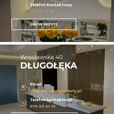
Telefon kontaktowy
576 00 19 19
Oczyszczanie wodorowe
UMÓW WIZYTĘ
Peeling węglowy
Wrocławska 40
DŁUGOŁĘKA
Email
dlugoleka@askbeauty.pl
Telefon kontaktowy
576 00 41 19