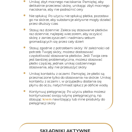
Unikaj zbyt mocnego naciskania: Pamiętaj, aby
delikatnie przecierać skórę, unikając zbyt mocnego
naciskania, aby nie podrażnić cery
Nie spłukuj: Po użyciu nie spłukuj płatka, pozostaw
go na skórze, aby substancje aktywne mogły działać
przez dłuższy czas
Stosuj raz dziennie: Zaleca się stosowanie płatków
raz dziennie, najlepiej wieczorem, aby oczyścić
skórę z zanieczyszczeń i nadmiaru sebum
gromadzących się przez cały dzień
Stosuj zgodnie z potrzebami skóry: W zależności od
potrzeb Twojej skóry, możesz dostosować
częstotliwość stosowania płatków. Jeśli Twoja cera
jest bardziej problematyczna, możesz stosować
płatki częściej, jednak unikaj codziennego
stosowania, aby nie przesuszyć skóry
Unikaj kontaktu z oczami: Pamiętaj, że płatki są
przeznaczone tylko do stosowania na skórze. Unikaj
kontaktu z oczami i, w przypadku dostania się
płynu do oczu, natychmiast spłucz je obficie wodą
Kontynuuj pielęgnację: Po użyciu płatka możesz
kontynuować swoją rutynę pielęgnacyjną, np.
stosując
krem
nawilżający lub inne produkty do
pielęgnacji skóry
SKŁADNIKI AKTYWNE