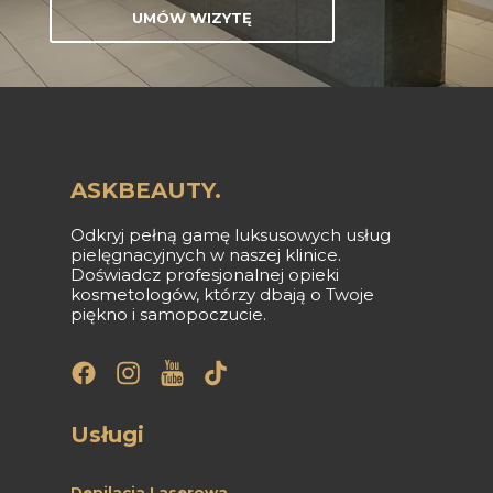
UMÓW WIZYTĘ
ASKBEAUTY.
538 99 00 22
Odkryj pełną gamę luksusowych usług
pielęgnacyjnych w naszej klinice.
dlugoleka@askbeauty.pl
Doświadcz profesjonalnej opieki
Długołęka, Wrocławska 40
kosmetologów, którzy dbają o Twoje
piękno i samopoczucie.
Najpopularniejsze
Usługi
ZABIEGI
Depilacja Laserowa