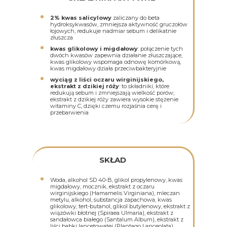
2% kwas salicylowy
zaliczany do beta
hydroksykwasów, zmniejsza aktywność gruczołów
łojowych, redukuje nadmiar sebum i delikatnie
złuszcza
kwas glikolowy i migdałowy
: połączenie tych
dwóch kwasów zapewnia działanie złuszczające,
kwas glikolowy wspomaga odnowę komórkową,
kwas migdałowy działa przeciwbakteryjnie
wyciąg z liści oczaru wirginijskiego,
ekstrakt z dzikiej róży
: to składniki, które
redukują sebum i zmniejszają wielkość porów;
ekstrakt z dzikiej róży zawiera wysokie stężenie
witaminy C, dzięki czemu rozjaśnia cerę i
przebarwienia
SKŁAD
Woda, alkohol SD 40-B, glikol propylenowy, kwas
migdałowy, mocznik, ekstrakt z oczaru
wirginijskiego (Hamamelis Virginiana), mleczan
metylu, alkohol, substancja zapachowa, kwas
glikolowy, tert-butanol, glikol butylenowy, ekstrakt z
wiązówki błotnej (Spiraea Ulmaria), ekstrakt z
sandałowca białego (Santalum Album), ekstrakt z
liści babki lancetowatej (Plantago Lanceolata),