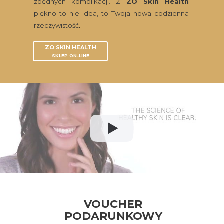
zbędnych komplikacji. Z
ZO Skin Health
piękno to nie idea, to Twoja nowa codzienna
rzeczywistość
.
ZO SKIN HEALTH
SKLEP ON-LINE
VOUCHER
PODARUNKOWY