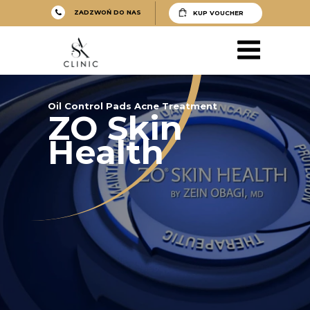
ZADZWOŃ DO NAS
KUP VOUCHER
Oil Control Pads Acne Treatment
ZO Skin
Health