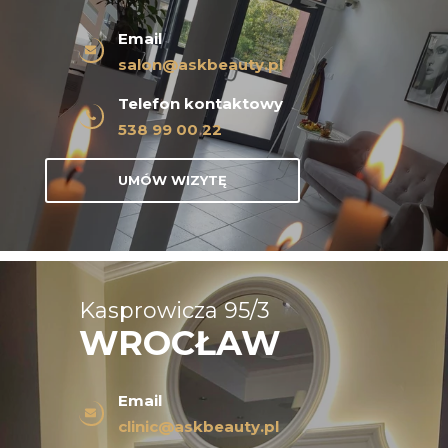
Email
salon@askbeauty.pl
Telefon kontaktowy
538 99 00 22
UMÓW WIZYTĘ
Kasprowicza 95/3
WROCŁAW
Email
clinic@askbeauty.pl